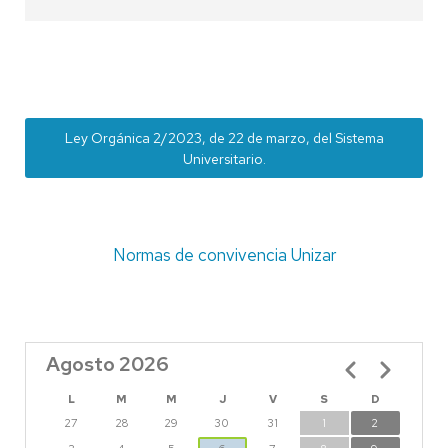
Ley Orgánica 2/2023, de 22 de marzo, del Sistema
Universitario.
Normas de convivencia Unizar
Agosto 2026
Paginación
L
M
M
J
V
S
D
27
28
29
30
31
1
2