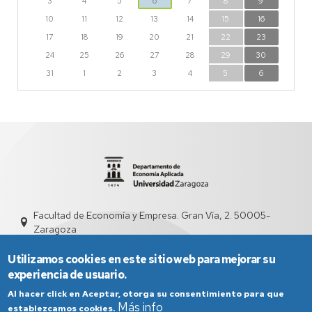
3
4
5
6
7
8
9
10
11
12
13
14
15
16
17
18
19
20
21
22
23
24
25
26
27
28
29
30
31
1
2
3
4
5
6
Facultad de Economía y Empresa. Gran Vía, 2. 50005-
Zaragoza
dd4008@unizar.es
976 76 1841
Utilizamos cookies en este sitio web para mejorar su
experiencia de usuario.
Al hacer click en Aceptar, otorga su consentimiento para que
Más info
establezcamos cookies.